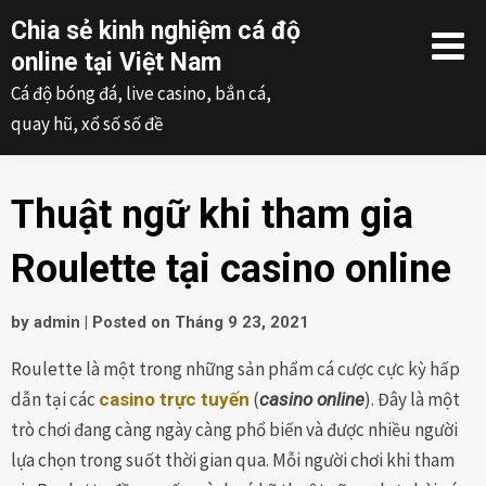
Skip
Chia sẻ kinh nghiệm cá độ
to
online tại Việt Nam
content
Cá độ bóng đá, live casino, bắn cá,
quay hũ, xổ số số đề
Thuật ngữ khi tham gia
Roulette tại casino online
by
admin
|
Posted on
Tháng 9 23, 2021
Roulette là một trong những sản phẩm cá cược cực kỳ hấp
dẫn tại các
(
). Đây là một
casino trực tuyến
casino online
trò chơi đang càng ngày càng phổ biến và được nhiều người
lựa chọn trong suốt thời gian qua. Mỗi người chơi khi tham