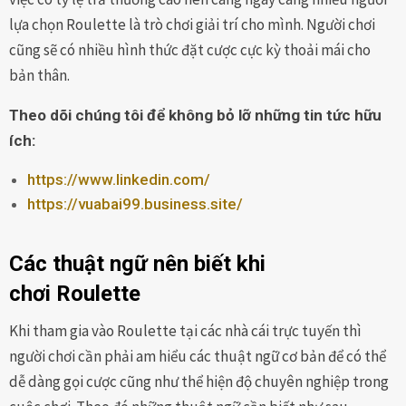
lựa chọn Roulette là trò chơi giải trí cho mình. Người chơi
cũng sẽ có nhiều hình thức đặt cược cực kỳ thoải mái cho
bản thân.
Theo dõi chúng tôi để không bỏ lỡ những tin tức hữu
ích:
https://www.linkedin.com/
https://vuabai99.business.site/
Các thuật ngữ nên biết khi
chơi
Roulette
Khi tham gia vào Roulette tại các nhà cái trực tuyến thì
người chơi cần phải am hiểu các thuật ngữ cơ bản để có thể
dễ dàng gọi cược cũng như thể hiện độ chuyên nghiệp trong