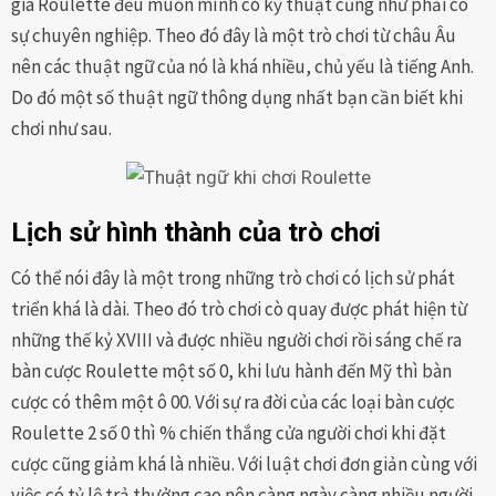
gia Roulette đều muốn mình có kỹ thuật cũng như phải có
sự chuyên nghiệp. Theo đó đây là một trò chơi từ châu Âu
nên các thuật ngữ của nó là khá nhiều, chủ yếu là tiếng Anh.
Do đó một số thuật ngữ thông dụng nhất bạn cần biết khi
chơi như sau.
Lịch sử hình thành của trò chơi
Có thể nói đây là một trong những trò chơi có lịch sử phát
triển khá là dài. Theo đó trò chơi cò quay được phát hiện từ
những thế kỷ XVIII và được nhiều người chơi rồi sáng chế ra
bàn cược Roulette một số 0, khi lưu hành đến Mỹ thì bàn
cược có thêm một ô 00. Với sự ra đời của các loại bàn cược
Roulette 2 số 0 thì % chiến thắng cửa người chơi khi đặt
cược cũng giảm khá là nhiều. Với luật chơi đơn giản cùng với
việc có tỷ lệ trả thưởng cao nên càng ngày càng nhiều người