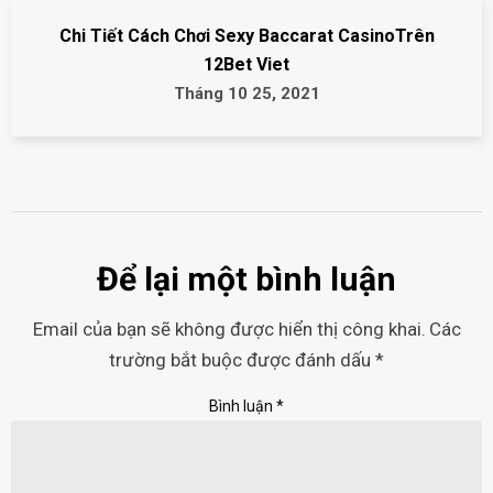
Chi Tiết Cách Chơi Sexy Baccarat CasinoTrên
12Bet Viet
Tháng 10 25, 2021
Để lại một bình luận
Email của bạn sẽ không được hiển thị công khai.
Các
trường bắt buộc được đánh dấu
*
Bình luận
*