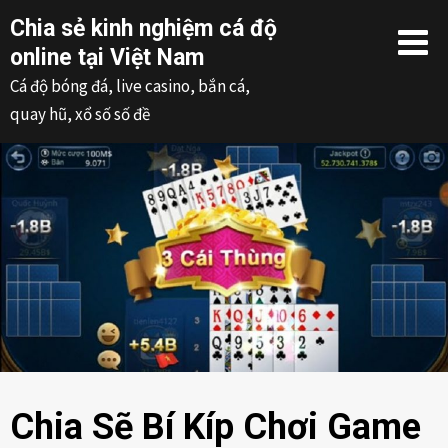
Skip
Chia sẻ kinh nghiệm cá độ
to
online tại Việt Nam
content
Cá độ bóng đá, live casino, bắn cá,
quay hũ, xổ số số đề
Chia Sẽ Bí Kíp Chơi Game