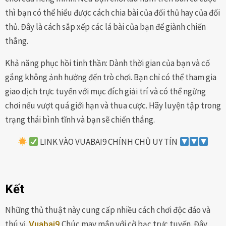
thì bạn có thể hiểu được cách chia bài của đối thủ hay của đối
thủ. Đây là cách sắp xếp các lá bài của bạn để giành chiến
thắng.
Khả năng phục hồi tinh thần: Dành thời gian của bạn và cố
gắng không ảnh hưởng đến trò chơi. Bạn chỉ có thể tham gia
giao dịch trực tuyến với mục đích giải trí và có thể ngừng
chơi nếu vượt quá giới hạn và thua cược. Hãy luyện tập trong
trạng thái bình tĩnh và bạn sẽ chiến thắng.
LINK VÀO VUABAI9 CHÍNH CHỦ UY TÍN
Kết
Những thủ thuật này cung cấp nhiều cách chơi độc đáo và
thú vị.
Chúc may mắn với cờ bạc trực tuyến. Đây
Vuabai9