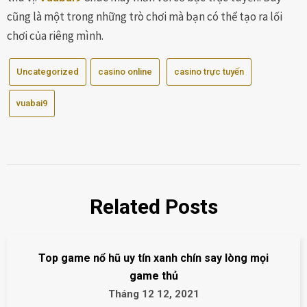
cũng là một trong những trò chơi mà bạn có thể tạo ra lối
chơi của riêng mình.
Uncategorized
casino online
casino trực tuyến
vuabai9
Related Posts
Top game nổ hũ uy tín xanh chín say lòng mọi
game thủ
Tháng 12 12, 2021