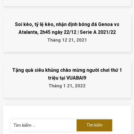
Soi kèo, tỷ lệ kèo, nhận định bóng đá Genoa vs
Atalanta, 2h45 ngày 22/12 | Serie A 2021/22
Tháng 12 21, 2021
Tặng quà siêu khủng chào mừng người chơi thứ 1
triệu tại VUABAI9
Tháng 1 21, 2022
Tìm
kiếm