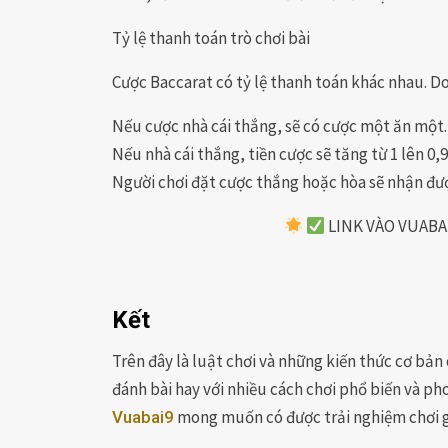
Tỷ lệ thanh toán trò chơi bài
Cược Baccarat có tỷ lệ thanh toán khác nhau. Do 
Nếu cược nhà cái thắng, sẽ có cược một ăn một.
Nếu nhà cái thắng, tiền cược sẽ tăng từ 1 lên 0,9
Người chơi đặt cược thắng hoặc hòa sẽ nhận được
LINK VÀO VUABA
Kết
Trên đây là luật chơi và những kiến ​​thức cơ bả
đánh bài hay với nhiều cách chơi phổ biến và ph
mong muốn có được trải nghiệm chơi ga
Vuabai9