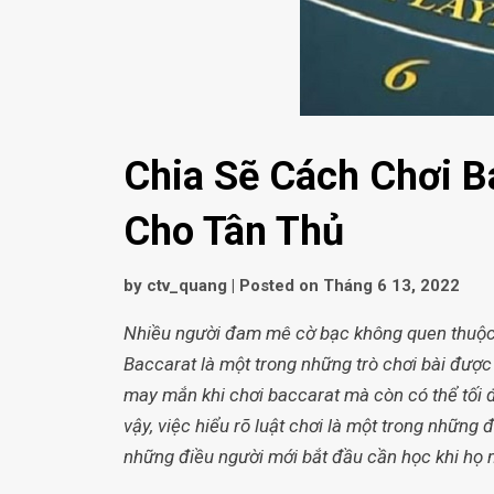
Chia Sẽ Cách Chơi B
Cho Tân Thủ
by
ctv_quang
|
Posted on
Tháng 6 13, 2022
Nhiều người đam mê cờ bạc không quen thuộc
Baccarat là một trong những trò chơi bài được
may mắn khi chơi baccarat mà còn có thể tối đ
vậy, việc hiểu rõ luật chơi là một trong những 
những điều người mới bắt đầu cần học khi họ 