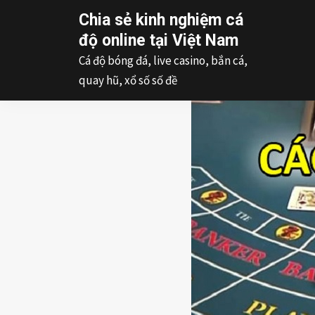
Skip
Chia sẻ kinh nghiệm cá
to
độ online tại Việt Nam
content
Cá độ bóng đá, live casino, bắn cá,
quay hũ, xổ số số đề