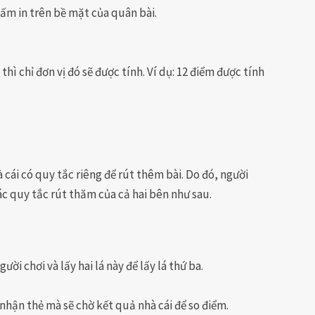
hấm in trên bề mặt của quân bài.
thì chỉ đơn vị đó sẽ được tính. Ví dụ: 12 điểm được tính
 cái có quy tắc riêng để rút thêm bài. Do đó, người
Các quy tắc rút thăm của cả hai bên như sau.
gười chơi và lấy hai lá này để lấy lá thứ ba.
nhận thẻ mà sẽ chờ kết quả nhà cái để so điểm.