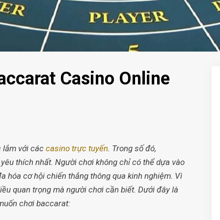
accarat Casino Online
 lắm với các
casino trực tuyến
. Trong số đó,
 yêu thích nhất. Người chơi không chỉ có thể dựa vào
a hóa cơ hội chiến thắng thông qua kinh nghiệm. Vì
điều quan trọng mà người chơi cần biết. Dưới đây là
muốn chơi baccarat: