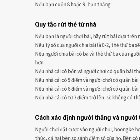
Nếu bạn cuộn 8 hoặc 9, bạn thắng.
Quy tắc rút thẻ từ nhà
Nếu bạn là người chơi bài, hãy rút bài dựa trên 
Nếu tỷ số của người chia bài là 0-2, thẻ thứ ba s
Nếu người chia bài có ba và thẻ thứ ba của người
hơn.
Nếu nhà cái có bốn và người chơi có quân bài thứ
Nếu nhà cái có 5 điểm và người chơi có quân bài 
Nếu nhà cái có 6 điểm và người chơi có quân bài t
Nếu nhà cái có từ 7 điểm trở lên, sẽ không có th
Cách xác định người thắng và người 
Người chơi đặt cược vào người chơi, boongke ho
thúc, cả hai bên so sánh điểm số của họ. Bên có