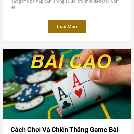
loạt game bài hấp dẫn. Trong số đó, trò chơi blackjack luôn
độc…
Read More
Cách Chơi Và Chiến Thắng Game Bài