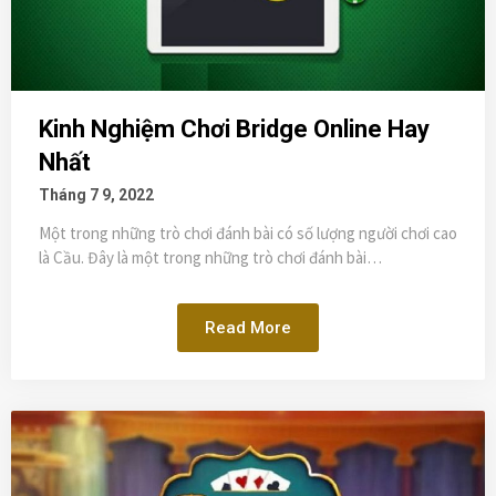
Kinh Nghiệm Chơi Bridge Online Hay
Nhất
Tháng 7 9, 2022
Một trong những trò chơi đánh bài có số lượng người chơi cao
là Cầu. Đây là một trong những trò chơi đánh bài…
Read More