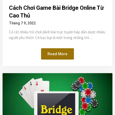
Cách Chơi Game Bài Bridge Online Từ
Cao Thủ
Tháng 7 9, 2022
Có rất nhiều trò chơi đánh bài trực tuyến hấp dẫn được nhiều
người yêu thích. Cờ bạc bịp là một trong những trò…
Read More