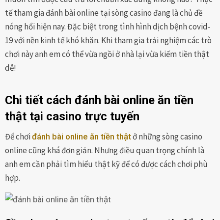
tế tham gia đánh bài online tại sòng casino đang là chủ đề
nóng hổi hiện nay. Đặc biệt trong tình hình dịch bệnh covid-
19 với nền kinh tế khó khăn. Khi tham gia trải nghiệm các trò
chơi này anh em có thể vừa ngồi ở nhà lại vừa kiếm tiền thật
dễ!
Chi tiết cách đánh bài online ăn tiền
thật tại casino trực tuyến
Để chơi
ở những sòng casino
đánh bài online ăn tiền thật
online cũng khá đơn giản. Nhưng điều quan trọng chính là
anh em cần phải tìm hiểu thật kỹ để có được cách chơi phù
hợp.