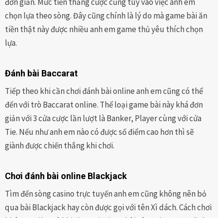
đơn giản. Mức tiền thắng cược cũng tùy vào việc anh em
chọn lựa theo sòng. Đây cũng chính là lý do mà game bài ăn
tiền thật này được nhiều anh em game thủ yêu thích chọn
lựa.
Đánh bài Baccarat
Tiếp theo khi cần chơi đánh bài online anh em cũng có thể
đến với trò Baccarat online. Thể loại game bài này khá đơn
giản với 3 cửa cược lần lượt là Banker, Player cùng với cửa
Tie. Nếu như anh em nào có được số điểm cao hơn thì sẽ
giành được chiến thắng khi chơi.
Chơi đánh bài online Blackjack
Tìm đến sòng casino trực tuyến anh em cũng không nên bỏ
qua bài Blackjack hay còn được gọi với tên Xì dách. Cách chơi