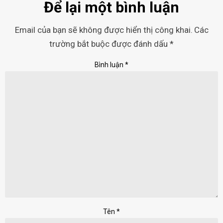
Để lại một bình luận
Email của bạn sẽ không được hiển thị công khai.
Các
trường bắt buộc được đánh dấu
*
Bình luận
*
Tên
*