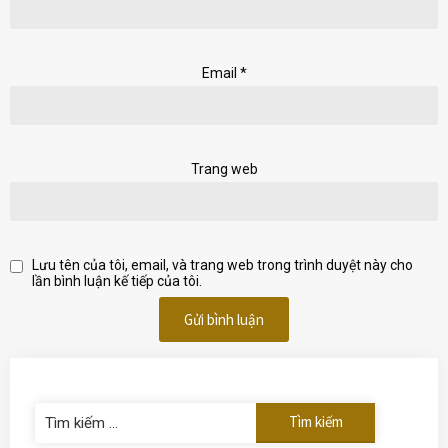
Email
*
Trang web
Lưu tên của tôi, email, và trang web trong trình duyệt này cho
lần bình luận kế tiếp của tôi.
Tìm
kiếm