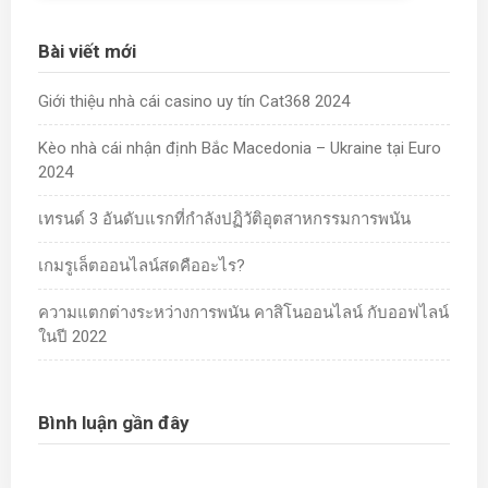
cho:
Bài viết mới
Giới thiệu nhà cái casino uy tín Cat368 2024
Kèo nhà cái nhận định Bắc Macedonia – Ukraine tại Euro
2024
เทรนด์ 3 อันดับแรกที่กำลังปฏิวัติอุตสาหกรรมการพนัน
เกมรูเล็ตออนไลน์สดคืออะไร?
ความแตกต่างระหว่างการพนัน คาสิโนออนไลน์ กับออฟไลน์
ในปี 2022
Bình luận gần đây