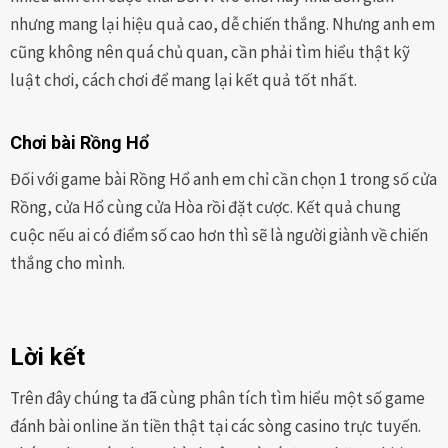
nhưng mang lại hiệu quả cao, dễ chiến thắng. Nhưng anh em
cũng không nên quá chủ quan, cần phải tìm hiểu thật kỹ
luật chơi, cách chơi để mang lại kết quả tốt nhất.
Chơi bài Rồng Hổ
Đối với game bài Rồng Hổ anh em chỉ cần chọn 1 trong số cửa
Rồng, cửa Hổ cùng cửa Hòa rồi đặt cược. Kết quả chung
cuộc nếu ai có điểm số cao hơn thì sẽ là người giành về chiến
thắng cho mình.
Lời kết
Trên đây chúng ta đã cùng phân tích tìm hiểu một số game
đánh bài online ăn tiền thật tại các sòng casino trực tuyến.