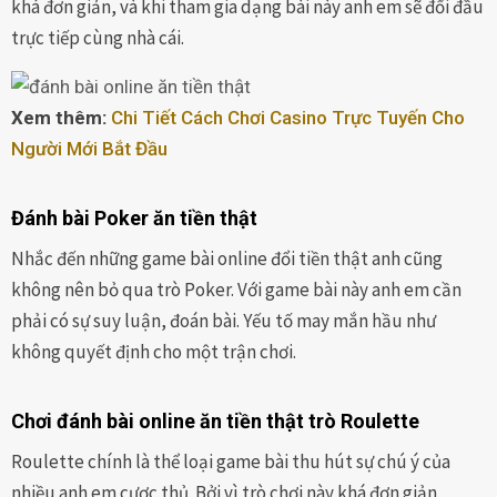
khá đơn giản, và khi tham gia dạng bài này anh em sẽ đối đầu
trực tiếp cùng nhà cái.
Xem thêm:
Chi Tiết Cách Chơi Casino Trực Tuyến Cho
Người Mới Bắt Đầu
Đánh bài Poker ăn tiền thật
Nhắc đến những game bài online đổi tiền thật anh cũng
không nên bỏ qua trò Poker. Với game bài này anh em cần
phải có sự suy luận, đoán bài. Yếu tố may mắn hầu như
không quyết định cho một trận chơi.
Chơi đánh bài online ăn tiền thật trò Roulette
Roulette chính là thể loại game bài thu hút sự chú ý của
nhiều anh em cược thủ. Bởi vì trò chơi này khá đơn giản