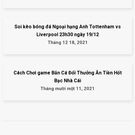
Soi kèo bóng đá Ngoại hạng Anh Tottenham vs
Liverpool 23h30 ngày 19/12
Tháng 12 18, 2021
Cách Chơi game Bắn Cá Đổi Thưởng Ăn Tiền Hốt
Bạc Nhà Cái
Tháng mười một 11, 2021