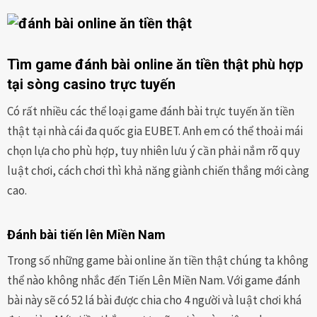
Tìm game đánh bài online ăn tiền thật phù hợp
tại sòng casino trực tuyến
Có rất nhiều các thể loại game đánh bài trực tuyến ăn tiền
thật tại nhà cái đa quốc gia EUBET. Anh em có thể thoải mái
chọn lựa cho phù hợp, tuy nhiên lưu ý cần phải nắm rõ quy
luật chơi, cách chơi thì khả năng giành chiến thắng mới càng
cao.
Đánh bài tiến lên Miền Nam
Trong số những game bài online ăn tiền thật chúng ta không
thể nào không nhắc đến Tiến Lên Miền Nam. Với game đánh
bài này sẽ có 52 lá bài được chia cho 4 người và luật chơi khá