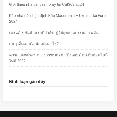
Giới thiệu nhà cái casino uy tín Cat368 2024
Kèo nhà cái nhận định Bắc Macedonia – Ukraine tại Euro
2024
เทรนด์ 3 อันดับแรกที่กำลังปฏิวัติอุตสาหกรรมการพนัน
เกมรูเล็ตออนไลน์สดคืออะไร?
ความแตกต่างระหว่างการพนัน คาสิโนออนไลน์ กับออฟไลน์
ในปี 2022
Bình luận gần đây