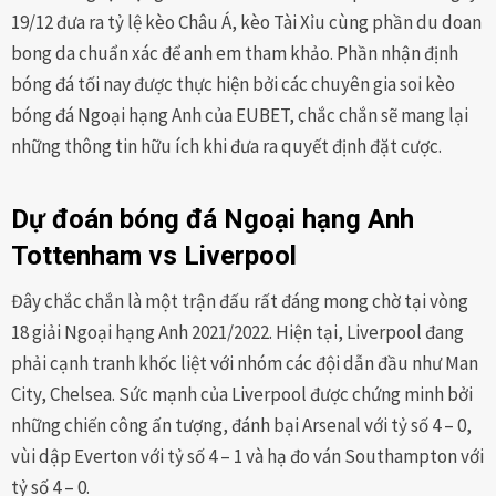
19/12 đưa ra tỷ lệ kèo Châu Á, kèo Tài Xỉu cùng phần du doan
bong da chuẩn xác để anh em tham khảo. Phần nhận định
bóng đá tối nay được thực hiện bởi các chuyên gia soi kèo
bóng đá Ngoại hạng Anh của EUBET, chắc chắn sẽ mang lại
những thông tin hữu ích khi đưa ra quyết định đặt cược.
Dự đoán bóng đá Ngoại hạng Anh
Tottenham vs Liverpool
Đây chắc chắn là một trận đấu rất đáng mong chờ tại vòng
18 giải Ngoại hạng Anh 2021/2022. Hiện tại, Liverpool đang
phải cạnh tranh khốc liệt với nhóm các đội dẫn đầu như Man
City, Chelsea. Sức mạnh của Liverpool được chứng minh bởi
những chiến công ấn tượng, đánh bại Arsenal với tỷ số 4 – 0,
vùi dập Everton với tỷ số 4 – 1 và hạ đo ván Southampton với
tỷ số 4 – 0.