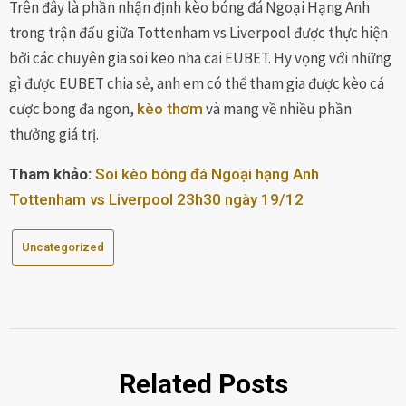
Trên đây là phần nhận định kèo bóng đá Ngoại Hạng Anh
trong trận đấu giữa Tottenham vs Liverpool được thực hiện
bởi các chuyên gia soi keo nha cai EUBET. Hy vọng với những
gì được EUBET chia sẻ, anh em có thể tham gia được kèo cá
cược bong đa ngon,
và mang về nhiều phần
kèo thơm
thưởng giá trị.
Tham khảo:
Soi kèo bóng đá Ngoại hạng Anh
Tottenham vs Liverpool 23h30 ngày 19/12
Uncategorized
Related Posts