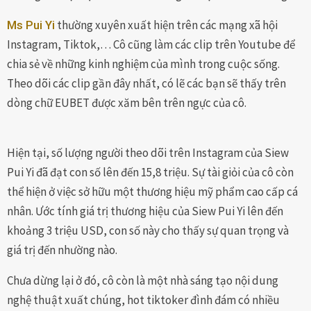
thường xuyên xuất hiện trên các mạng xã hội
Ms Pui Yi
Instagram, Tiktok,… Cô cũng làm các clip trên Youtube để
chia sẻ về những kinh nghiệm của mình trong cuộc sống.
Theo dõi các clip gần đây nhất, có lẽ các bạn sẽ thấy trên
dòng chữ EUBET được xăm bên trên ngực của cô.
Hiện tại, số lượng người theo dõi trên Instagram của Siew
Pui Yi đã đạt con số lên đến 15,8 triệu. Sự tài giỏi của cô còn
thể hiện ở việc sở hữu một thương hiệu mỹ phẩm cao cấp cá
nhân. Ước tính giá trị thương hiệu của Siew Pui Yi lên đến
khoảng 3 triệu USD, con số này cho thấy sự quan trọng và
giá trị đến nhường nào.
Chưa dừng lại ở đó, cô còn là một nhà sáng tạo nội dung
nghệ thuật xuất chúng, hot tiktoker đình đám có nhiều