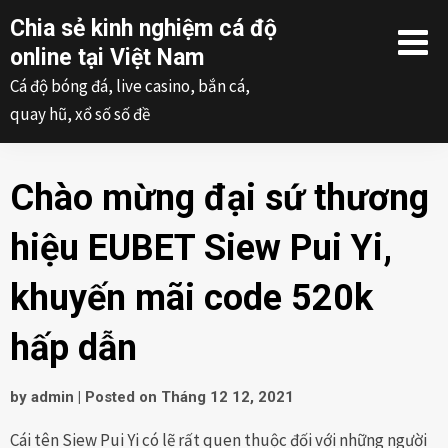
Skip
Chia sẻ kinh nghiệm cá độ
to
online tại Việt Nam
content
Cá độ bóng đá, live casino, bắn cá,
quay hũ, xổ số số đề
Chào mừng đại sứ thương
hiệu EUBET Siew Pui Yi,
khuyến mãi code 520k
hấp dẫn
by
admin
|
Posted on
Tháng 12 12, 2021
Cái tên Siew Pui Yi có lẽ rất quen thuộc đối với những người