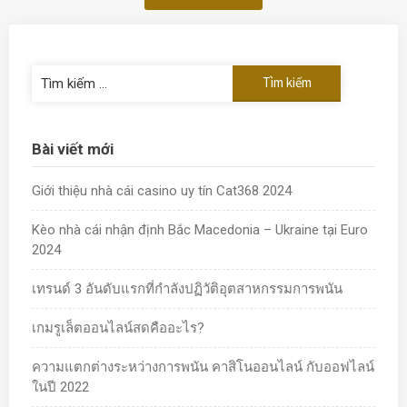
Tìm
kiếm
cho:
Bài viết mới
Giới thiệu nhà cái casino uy tín Cat368 2024
Kèo nhà cái nhận định Bắc Macedonia – Ukraine tại Euro
2024
เทรนด์ 3 อันดับแรกที่กำลังปฏิวัติอุตสาหกรรมการพนัน
เกมรูเล็ตออนไลน์สดคืออะไร?
ความแตกต่างระหว่างการพนัน คาสิโนออนไลน์ กับออฟไลน์
ในปี 2022