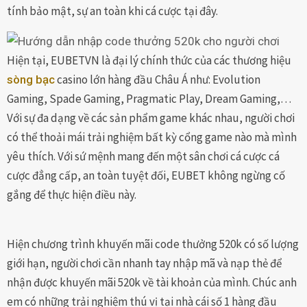
tính bảo mật, sự an toàn khi cá cược tại đây.
Hiện tại, EUBETVN là đại lý chính thức của các thương hiệu
casino lớn hàng đầu Châu Á như: Evolution
sòng bạc
Gaming, Spade Gaming, Pragmatic Play, Dream Gaming,…
Với sự đa dạng về các sản phẩm game khác nhau, người chơi
có thể thoải mái trải nghiệm bất kỳ cổng game nào mà mình
yêu thích. Với sứ mệnh mang đến một sân chơi cá cược cá
cược đẳng cấp, an toàn tuyệt đối, EUBET không ngừng cố
gắng để thực hiện điều này.
Hiện chương trình khuyến mãi code thưởng 520k có số lượng
giới hạn, người chơi cần nhanh tay nhập mã và nạp thẻ để
nhận được khuyến mãi 520k về tài khoản của mình. Chúc anh
em có những trải nghiệm thú vị tại nhà cái số 1 hàng đầu