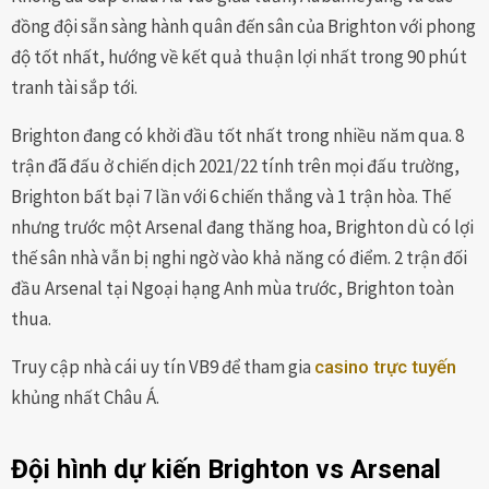
đồng đội sẵn sàng hành quân đến sân của Brighton với phong
độ tốt nhất, hướng về kết quả thuận lợi nhất trong 90 phút
tranh tài sắp tới.
Brighton đang có khởi đầu tốt nhất trong nhiều năm qua. 8
trận đã đấu ở chiến dịch 2021/22 tính trên mọi đấu trường,
Brighton bất bại 7 lần với 6 chiến thắng và 1 trận hòa. Thế
nhưng trước một Arsenal đang thăng hoa, Brighton dù có lợi
thế sân nhà vẫn bị nghi ngờ vào khả năng có điểm. 2 trận đối
đầu Arsenal tại Ngoại hạng Anh mùa trước, Brighton toàn
thua.
Truy cập nhà cái uy tín VB9 để tham gia
casino trực tuyến
khủng nhất Châu Á.
Đội hình dự kiến Brighton vs Arsenal