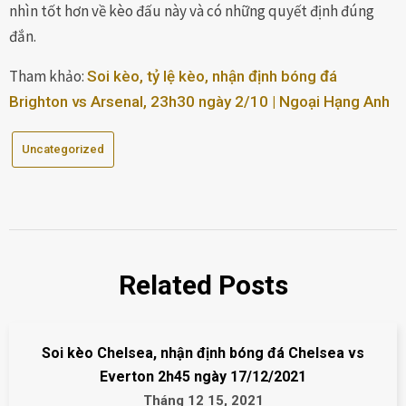
nhìn tốt hơn về kèo đấu này và có những quyết định đúng
đắn.
Tham khảo:
Soi kèo, tỷ lệ kèo, nhận định bóng đá
Brighton vs Arsenal, 23h30 ngày 2/10 | Ngoại Hạng Anh
Uncategorized
Related Posts
Soi kèo Chelsea, nhận định bóng đá Chelsea vs
Everton 2h45 ngày 17/12/2021
Tháng 12 15, 2021