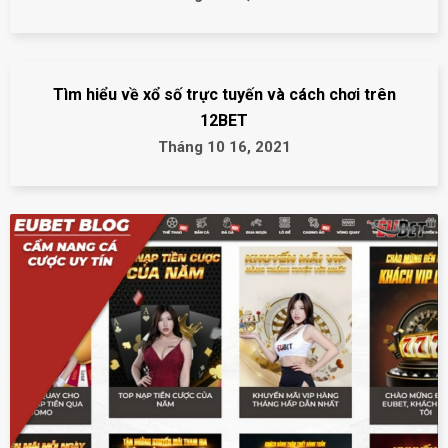
Tìm hiểu về xổ số trực tuyến và cách chơi trên
12BET
Tháng 10 16, 2021