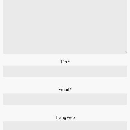
Tên
*
Email
*
Trang web