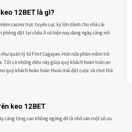
 keo 12BET là gì?
mềm casino trực tuyến cực kỳ lớn dành cho nhà cái
ăn phòng đặt tại châu Á và hiện nay đang ngày càng nổi
như quản lý từ First Cagayan. Hơn nữa phần mềm trò
es. Tất cả những điều này giúp quý khách hoàn toàn an
ino quý khách hoàn toàn thoải mái đặt cược và chơi thả
trên keo 12BET
ày càng tăng cao không ngừng đó là nhờ vào một số ưu