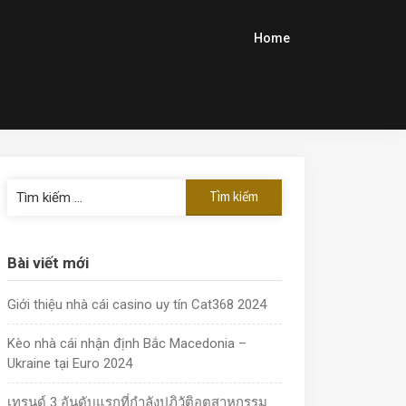
Home
Tìm
kiếm
cho:
Bài viết mới
Giới thiệu nhà cái casino uy tín Cat368 2024
Kèo nhà cái nhận định Bắc Macedonia –
Ukraine tại Euro 2024
เทรนด์ 3 อันดับแรกที่กำลังปฏิวัติอุตสาหกรรม