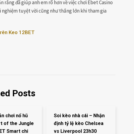
n rằng đã giúp anh em rõ hơn về việc chơi Ebet Casino
 nghiệm tuyệt vời cũng như thắng lớn khi tham gia
 Trên Keo 12BET
ted Posts
n chơi nổ hũ
Soi kèo nhà cái – Nhận
t of the Jungle
định tỷ lệ kèo Chelsea
ET Smart chi
vs Liverpool 23h30