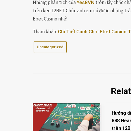
Những phân tích của
trên đây chắc chắ
Yes8VN
trên keo 12BET. Chúc anh em có được những trải
Ebet Casino nhé!
Tham khảo:
Chi Tiết Cách Chơi Ebet Casino
Uncategorized
Rela
Hướng dẫ
888 Hear
trên 12B