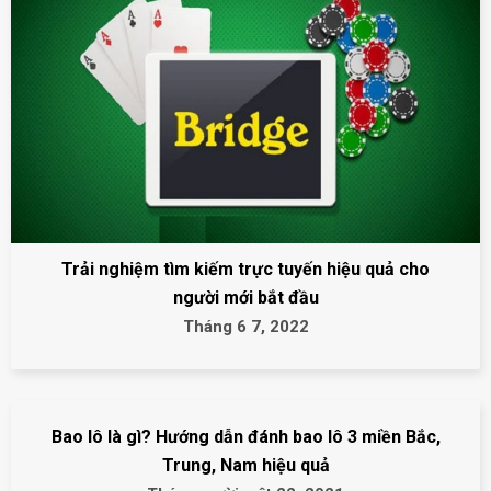
Trải nghiệm tìm kiếm trực tuyến hiệu quả cho
người mới bắt đầu
Tháng 6 7, 2022
Bao lô là gì? Hướng dẫn đánh bao lô 3 miền Bắc,
Trung, Nam hiệu quả