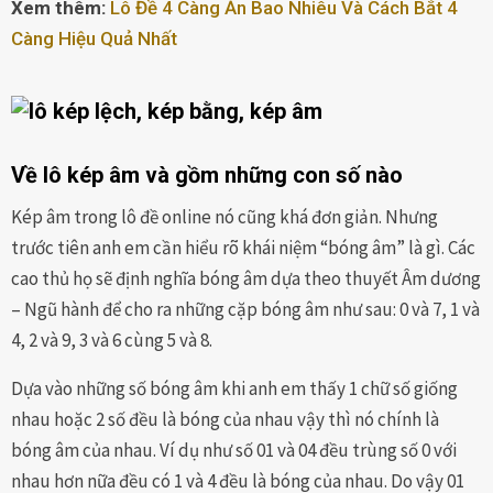
Xem thêm:
Lô Đề 4 Càng Ăn Bao Nhiêu Và Cách Bắt 4
Càng Hiệu Quả Nhất
Về lô kép âm và gồm những con số nào
Kép âm trong lô đề online nó cũng khá đơn giản. Nhưng
trước tiên anh em cần hiểu rõ khái niệm “bóng âm” là gì. Các
cao thủ họ sẽ định nghĩa bóng âm dựa theo thuyết Âm dương
– Ngũ hành để cho ra những cặp bóng âm như sau: 0 và 7, 1 và
4, 2 và 9, 3 và 6 cùng 5 và 8.
Dựa vào những số bóng âm khi anh em thấy 1 chữ số giống
nhau hoặc 2 số đều là bóng của nhau vậy thì nó chính là
bóng âm của nhau. Ví dụ như số 01 và 04 đều trùng số 0 với
nhau hơn nữa đều có 1 và 4 đều là bóng của nhau. Do vậy 01