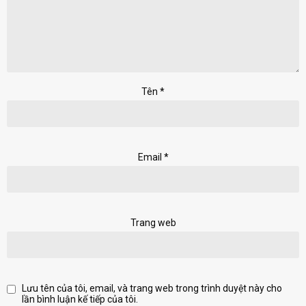
Tên
*
Email
*
Trang web
Lưu tên của tôi, email, và trang web trong trình duyệt này cho
lần bình luận kế tiếp của tôi.