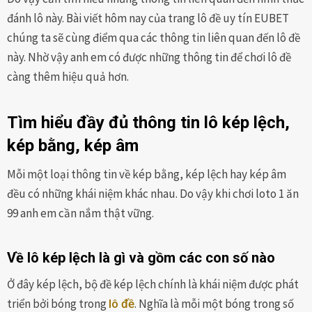
đánh lô này. Bài viết hôm nay của trang lô đề uy tín EUBET
chúng ta sẽ cùng điểm qua các thông tin liên quan đến lô đề
này. Nhờ vậy anh em có được những thông tin để chơi lô đề
càng thêm hiệu quả hơn.
Tìm hiểu đầy đủ thông tin lô kép lệch,
kép bằng, kép âm
Mỗi một loại thông tin về kép bằng, kép lệch hay kép âm
đều có những khái niệm khác nhau. Do vậy khi chơi loto 1 ăn
99 anh em cần nắm thật vững.
Về lô kép lệch là gì và gồm các con số nào
Ở đây kép lệch, bộ đề kép lệch chính là khái niệm được phát
triển bởi bóng trong
. Nghĩa là mỗi một bóng trong số
lô đề