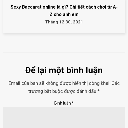
Sexy Baccarat online là gì? Chi tiết cách chơi từ A-
Z cho anh em
Tháng 12 30, 2021
Để lại một bình luận
Email của bạn sẽ không được hiển thị công khai.
Các
trường bắt buộc được đánh dấu
*
Bình luận
*