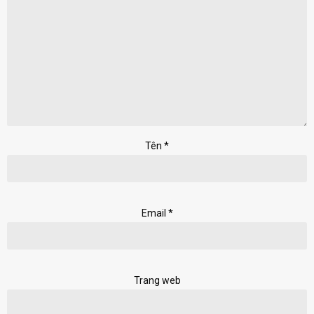
Tên
*
Email
*
Trang web