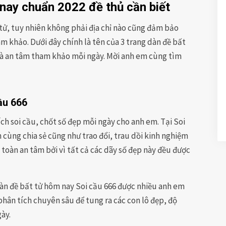
 nay chuẩn 2022 đề thủ cần biết
tử, tuy nhiên không phải địa chỉ nào cũng đảm bảo
m khảo. Dưới đây chính là tên của 3 trang dàn đề bất
và an tâm tham khảo mỗi ngày. Mời anh em cùng tìm
ầu 666
ch soi cầu, chốt số đẹp mỗi ngày cho anh em. Tại Soi
n cùng chia sẻ cũng như trao đổi, trau dồi kinh nghiệm
 toàn an tâm bởi vì tất cả các dãy số đẹp này đều được
dàn đề bất tử hôm nay Soi cầu 666 được nhiều anh em
phân tích chuyên sâu để tung ra các con lô đẹp, độ
ày.