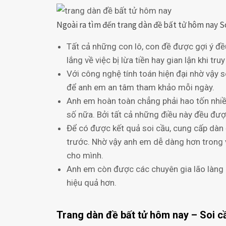
Ngoài ra tìm đến trang dàn đề bất tử hôm nay So
Tất cả những con lô, con đề được gợi ý đề
lắng về việc bị lừa tiền hay gian lận khi tru
Với công nghệ tính toán hiện đại nhờ vậy 
để anh em an tâm tham khảo mỗi ngày.
Anh em hoàn toàn chẳng phải hao tốn nhiều
số nữa. Bởi tất cả những điều này đều đượ
Để có được kết quả soi cầu, cung cấp dàn
trước. Nhờ vậy anh em dễ dàng hơn trong v
cho mình.
Anh em còn được các chuyên gia lão làng l
hiệu quả hơn.
Trang dàn đề bất tử hôm nay – Soi