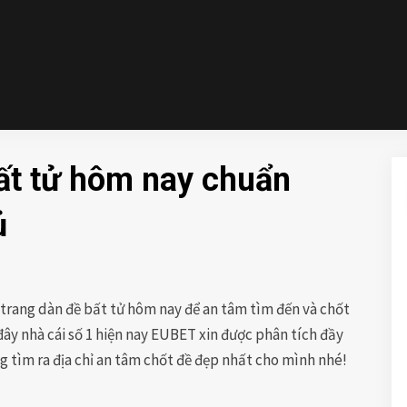
bất tử hôm nay chuẩn
ủ
 trang dàn đề bất tử hôm nay để an tâm tìm đến và chốt
y nhà cái số 1 hiện nay EUBET xin được phân tích đầy
 tìm ra địa chỉ an tâm chốt đề đẹp nhất cho mình nhé!