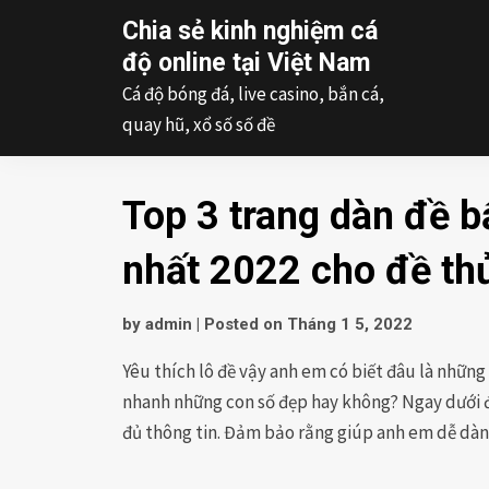
Skip
Chia sẻ kinh nghiệm cá
to
độ online tại Việt Nam
content
Cá độ bóng đá, live casino, bắn cá,
quay hũ, xổ số số đề
Top 3 trang dàn đề 
nhất 2022 cho đề th
by
admin
|
Posted on
Tháng 1 5, 2022
Yêu thích lô đề vậy anh em có biết đâu là những
nhanh những con số đẹp hay không? Ngay dưới đâ
đủ thông tin. Đảm bảo rằng giúp anh em dễ dàng