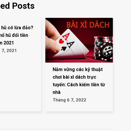
ted Posts
hũ có lừa đảo?
nổ hũ đổi tiền
ín 2021
 7, 2021
Nắm vững các kỹ thuật
chơi bài xì dách trực
tuyến: Cách kiếm tiền từ
nhà
Tháng 6 7, 2022