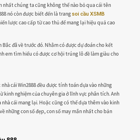
n nhất chúng ta cũng không thể nào bỏ qua cái tên
88 nó còn được biết đến là trang
soi cầu XSMB
hiến lược cao cấp từ cao thủ để mang lại hiệu quả cao
n Bắc đã về trước đó. Nhằm có được dự đoán cho kết
nh em tìm hiểu có được cơ hội trúng lô đề làm giàu cho
c nhà cái Win2888 đều được tính toán dựa vào những
từ kinh nghiệm của chuyên gia ở lĩnh vực phân tích. Anh
 nhà cái mang lại. Hoặc cũng có thể dựa thêm vào kinh
về những con số đẹp, con số may mắn nhất cho bản