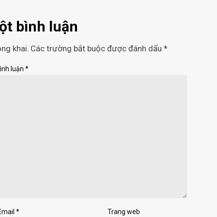
ột bình luận
ng khai.
Các trường bắt buộc được đánh dấu
*
ình luận
*
Email
*
Trang web