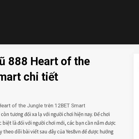
ũ 888 Heart of the
art chi tiết
òn tương đối xa lạ với người chơi hiện nay. Để chơi
biệt là đối với người chơi mới, các bạn cần nắm được
y theo dõi bài viết sau đây của Yes8vn để được hướng