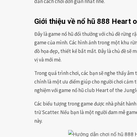
dẫn cách chơi đơn giản nhất nhé.
Giới thiệu về nổ hũ 888 Heart 
Đây là game nổ hũ đổi thưởng với chủ đề rừng r
game của mình. Các hình ảnh trong một khu rừng
đồ họa đẹp, thiết kế bắt mắt. Đây là chủ đề sẽ
vị và mới mẻ.
Trong quá trình chơi, các bạn sẽ nghe thấy âm t
chính là một ưu điểm giúp cho người chơi cảm th
nghiệm với game nổ hũ club Heart of the Jungl
Các biểu tượng trong game được nhà phát hành l
trừ Scatter. Nếu bạn là một người đam mê ga
này.