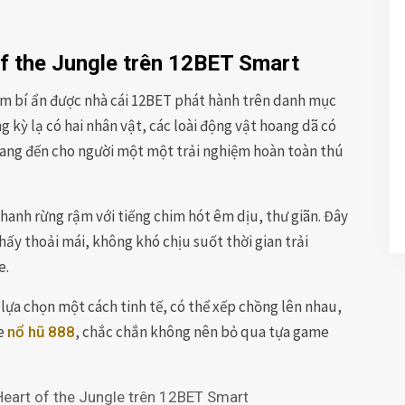
of the Jungle trên 12BET Smart
ậm bí ẩn được nhà cái 12BET phát hành trên danh mục
 kỳ lạ có hai nhân vật, các loài động vật hoang dã có
 mang đến cho người một một trải nghiệm hoàn toàn thú
hanh rừng rậm với tiếng chim hót êm dịu, thư giãn. Đây
ấy thoải mái, không khó chịu suốt thời gian trải
e.
ựa chọn một cách tinh tế, có thể xếp chồng lên nhau,
me
, chắc chắn không nên bỏ qua tựa game
nổ hũ 888