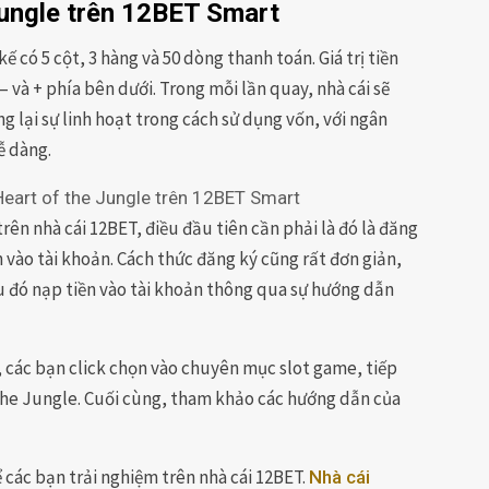
Jungle trên 12BET Smart
 có 5 cột, 3 hàng và 50 dòng thanh toán. Giá trị tiền
 và + phía bên dưới. Trong mỗi lần quay, nhà cái sẽ
ng lại sự linh hoạt trong cách sử dụng vốn, với ngân
ễ dàng.
rên nhà cái 12BET, điều đầu tiên cần phải là đó là đăng
 vào tài khoản. Cách thức đăng ký cũng rất đơn giản,
u đó nạp tiền vào tài khoản thông qua sự hướng dẫn
 các bạn click chọn vào chuyên mục slot game, tiếp
the Jungle. Cuối cùng, tham khảo các hướng dẫn của
 các bạn trải nghiệm trên nhà cái 12BET.
Nhà cái