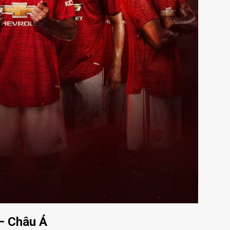
– Châu Á