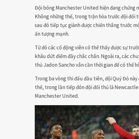
Đội bóng Manchester United hiện đang chứng m
Không những thế, trong trận hòa trước đội đối
sau đó tiếp tục giành được chiến thắng trước m
ấn tượng mạnh.
Từ đó các cổ động viên có thể thấy được sự tr
khâu dứt điểm đầy chắc chắn. Ngoài ra, các chu
thủ Jadon Sancho vẫn cần thời gian để có thể h
Trong ba vòng thi đấu đầu tiên, đội Quỷ Đỏ này 
thế, trong lần tiếp đón đội đối thủ là Newcastle
Manchester United.