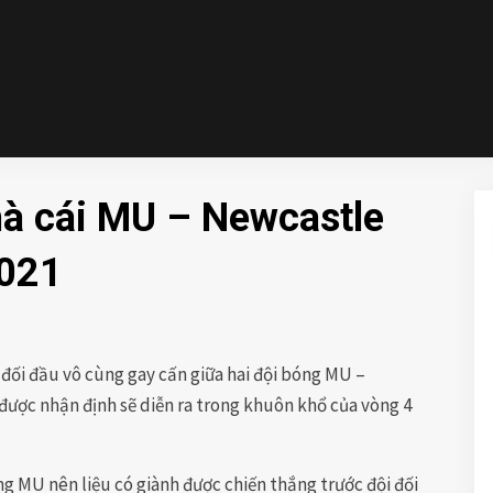
hà cái MU – Newcastle
2021
n đối đầu vô cùng gay cấn giữa hai đội bóng MU –
được nhận định sẽ diễn ra trong khuôn khổ của vòng 4
ng MU nên liệu có giành được chiến thắng trước đội đối