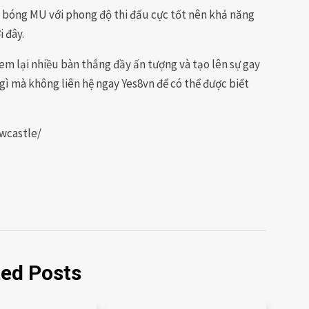
 bóng MU với phong độ thi đấu cực tốt nên khả năng
 đây.
em lại nhiều bàn thắng đầy ấn tượng và tạo lên sự gay
gì mà không liên hệ ngay Yes8vn để có thể được biết
wcastle/
ted Posts