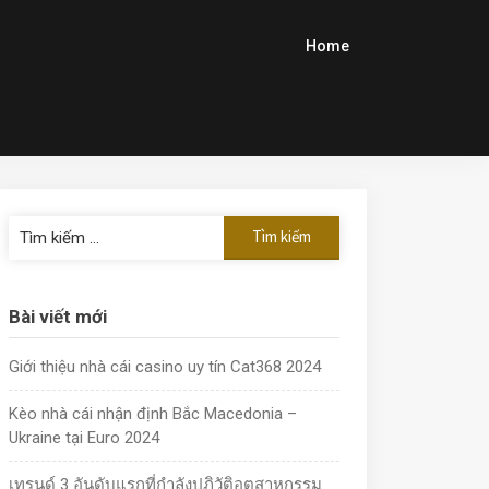
Home
Tìm
kiếm
cho:
Bài viết mới
Giới thiệu nhà cái casino uy tín Cat368 2024
Kèo nhà cái nhận định Bắc Macedonia –
Ukraine tại Euro 2024
เทรนด์ 3 อันดับแรกที่กำลังปฏิวัติอุตสาหกรรม