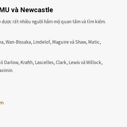
n MU và Newcastle
e được rất nhiều người hâm mộ quan tâm và tìm kiếm.
a, Wan-Bissaka, Lindelof, Maguire và Shaw, Matic,
 Darlow, Krafth, Lascelles, Clark, Lewis và Willock,
aximin.
om